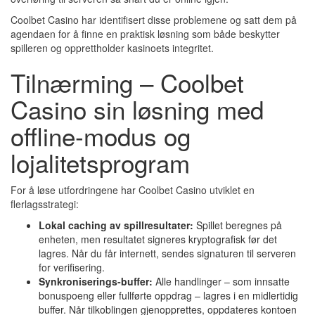
Coolbet Casino har identifisert disse problemene og satt dem på
agendaen for å finne en praktisk løsning som både beskytter
spilleren og opprettholder kasinoets integritet.
Tilnærming – Coolbet
Casino sin løsning med
offline‑modus og
lojalitetsprogram
For å løse utfordringene har Coolbet Casino utviklet en
flerlagsstrategi:
Lokal caching av spillresultater:
Spillet beregnes på
enheten, men resultatet signeres kryptografisk før det
lagres. Når du får internett, sendes signaturen til serveren
for verifisering.
Synkroniserings‑buffer:
Alle handlinger – som innsatte
bonuspoeng eller fullførte oppdrag – lagres i en midlertidig
buffer. Når tilkoblingen gjenopprettes, oppdateres kontoen