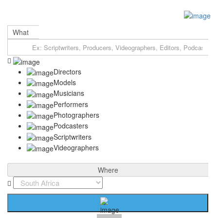
Add Listing
Sign In
Home
What
Blog
Contact
Imprint Participants
Directors
Models
Musicians
Performers
Photographers
Podcasters
Scriptwriters
Videographers
Where