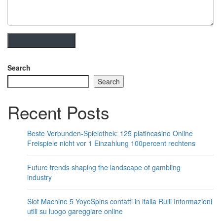
Search
Search
Recent Posts
Beste Verbunden-Spielothek: 125 platincasino Online
Freispiele nicht vor 1 Einzahlung 100percent rechtens
Future trends shaping the landscape of gambling
industry
Slot Machine 5 YoyoSpins contatti in italia Rulli Informazioni
utili su luogo gareggiare online