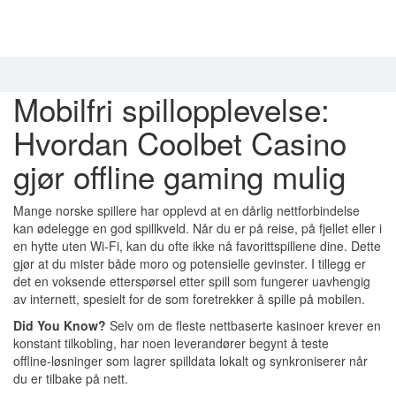
Mobilfri spillopplevelse:
Hvordan Coolbet Casino
gjør offline gaming mulig
Mange norske spillere har opplevd at en dårlig nettforbindelse
kan ødelegge en god spillkveld. Når du er på reise, på fjellet eller i
en hytte uten Wi‑Fi, kan du ofte ikke nå favorittspillene dine. Dette
gjør at du mister både moro og potensielle gevinster. I tillegg er
det en voksende etterspørsel etter spill som fungerer uavhengig
av internett, spesielt for de som foretrekker å spille på mobilen.
Did You Know?
Selv om de fleste nettbaserte kasinoer krever en
konstant tilkobling, har noen leverandører begynt å teste
offline‑løsninger som lagrer spilldata lokalt og synkroniserer når
du er tilbake på nett.