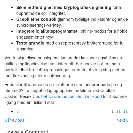
Sikre rettferdighet med kryptografisk signering
for å
opprettholde spillintegritet.
Gi spillerne kontroll
gjennom tydelige indikatorer og enkle
synkroniserings‑verktøy.
Integrere lojalitetsprogrammet
i offline‑modus for å holde
engasjementet høyt.
Teste grundig
med en representativ brukergruppe før full
lansering.
Ved å følge disse prinsippene kan andre kasinoer også tilby en
pålitelig spillopplevelse uten internett. For norske spillere som
ønsker frihet fra nettbegrensninger, er dette et viktig steg mot en
mer fleksibel og sikker spillhverdag.
Er du klar til å prøve en spillplattform som fungerer både på og
uten nett? Ta steget i dag og opplev fordelene ved Coolbet
Casino. Besøk
Coolbet Casino bonus uten innskudd
for å komme
i gang med en risikofri start.
Previous
Next
Leave a Comment